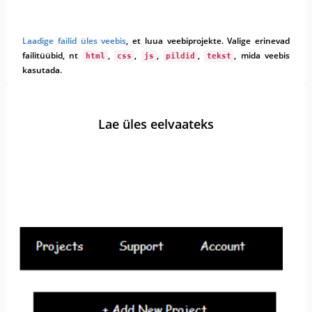
Laadige failid üles veebis
, et luua veebiprojekte. Valige erinevad
failitüübid, nt
,
,
,
,
, mida veebis
html
css
js
pildid
tekst
kasutada.
Lae üles eelvaateks