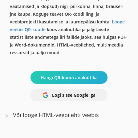
vaatamised ja klõpsud) riigi, piirkonna, linna, brauseri
jne kaupa. Koguge teavet QR-koodi lingi ja
veebiprojekti kasutamise ja juurdepääsu kohta.
Looge
veebis QR-koode
koos analüütika ja jälgitavate
statistiliste andmetega äri failide jaoks, sealhulgas PDF-
ja Word-dokumendid, HTML-veebilehed, multimeedia
ressursid ja palju muud.
Hangi QR-koodi analüütika
Logi sisse Google'iga
Või looge HTML-veebilehti veebis
▷