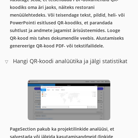
koodiks oma äri jaoks, näiteks restorani
menüülehtedeks. Või teisendage tekst, pildid, heli- või
PowerPointi esitlused QR-koodiks, et parandada
suhtlust ja andmete jagamist ärisüsteemides. Looge
QR-kood mis tahes dokumendile veebis. Alustamiseks
genereerige QR-kood PDF- või tekstifailidele.
Hangi QR-koodi analüütika ja jälgi statistikat
▽
PageSection pakub ka projektilinkide analüüsi, et
salvestada või jälgida kasutamisandmeid (linkide