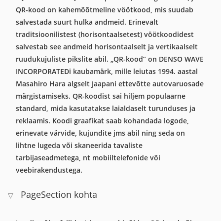
QR-kood on kahemõõtmeline vöötkood, mis suudab
salvestada suurt hulka andmeid. Erinevalt
traditsioonilistest (horisontaalsetest) vöötkoodidest
salvestab see andmeid horisontaalselt ja vertikaalselt
ruudukujuliste pikslite abil. „QR-kood” on DENSO WAVE
INCORPORATEDi kaubamärk, mille leiutas 1994. aastal
Masahiro Hara algselt Jaapani ettevõtte autovaruosade
märgistamiseks. QR-koodist sai hiljem populaarne
standard, mida kasutatakse laialdaselt turunduses ja
reklaamis. Koodi graafikat saab kohandada logode,
erinevate värvide, kujundite jms abil ning seda on
lihtne lugeda või skaneerida tavaliste
tarbijaseadmetega, nt mobiiltelefonide või
veebirakendustega.
PageSection kohta
▽