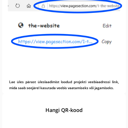
Lae üles pärast üleslaadimist loodud projekti veebiaadressi link,
mida saab seejärel kasutada veebis vaatamiseks või jagamiseks.
Hangi QR-kood