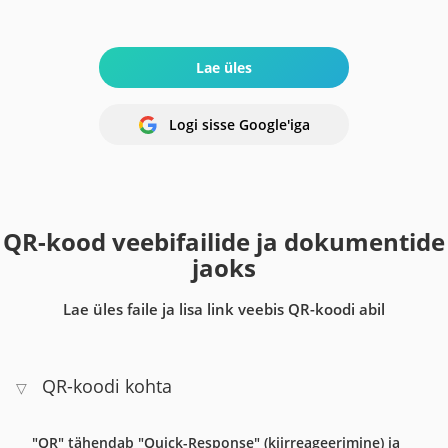
Lae üles
Logi sisse Google'iga
QR-kood veebifailide ja dokumentide
jaoks
Lae üles faile ja lisa link veebis QR-koodi abil
QR-koodi kohta
▽
"QR" tähendab "Quick-Response" (kiirreageerimine) ja