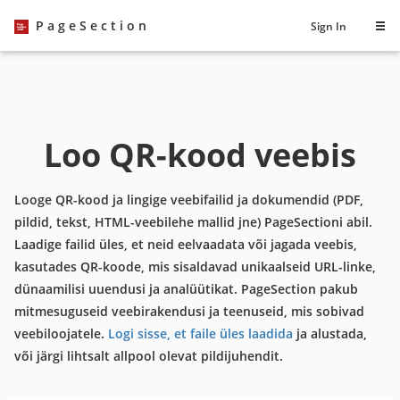
PageSection
Sign In
Loo QR-kood veebis
Looge QR-kood ja lingige veebifailid ja dokumendid (PDF,
pildid, tekst, HTML-veebilehe mallid jne) PageSectioni abil.
Laadige failid üles, et neid eelvaadata või jagada veebis,
kasutades QR-koode, mis sisaldavad unikaalseid URL-linke,
dünaamilisi uuendusi ja analüütikat. PageSection pakub
mitmesuguseid veebirakendusi ja teenuseid, mis sobivad
veebiloojatele.
Logi sisse, et faile üles laadida
ja alustada,
või järgi lihtsalt allpool olevat pildijuhendit.