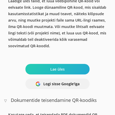
Laadige üles failid, et luua veebipõhine QR-kood või
eelvaate link. Looge dünaamiline QR-kood, mis sisaldab
kasutamisstatistikat ja muud teavet, näiteks klõpsude
arvu, ning muutke projekti faile sama URL-lingi raames,
ilma QR-koodi muutmata. Või muutke lihtsalt eelvaate
lingi teksti (või projekti nime), et luua uus QR-kood, mis
võimaldab teil deaktiveerida kõik varasemad
soovimatud QR-koodid.
Lae üles
Logi sisse Google'iga
Dokumentide teisendamine QR-koodiks
▽
Kasutage seda, et teisendada PDF-dokumendid QR-