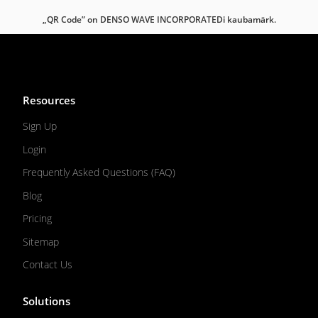
„QR Code” on DENSO WAVE INCORPORATEDi kaubamärk.
Resources
Sign Up
Login
Frequently Asked Questions (FAQ)
Blog
Pricing
Sitemap
Contact Us
Solutions