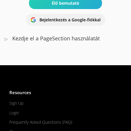
Élő bemutató
Bejelentkezés a Google-fiókkal
Kezdje el a PageSection használatát
▷
Resources
Sign Up
Login
Frequently Asked Questions (FAQ)