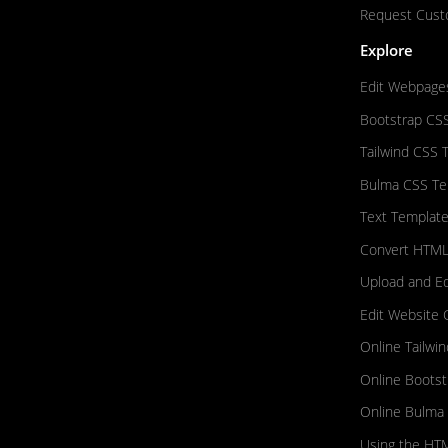
Request Cust
Explore
Edit Webpage
Bootstrap CS
Tailwind CSS 
Bulma CSS Te
Text Template
Convert HTML
Upload and E
Edit Website 
Online Tailwi
Online Bootst
Online Bulma 
Using the HTM