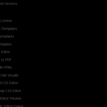
om Services
s Online
S Templates
Templates
mplates
 Editor
 to PDF
dit HTML
Code Visually
nd CSS Editor
rap CSS Editor
Editor Preview
L Editor Online