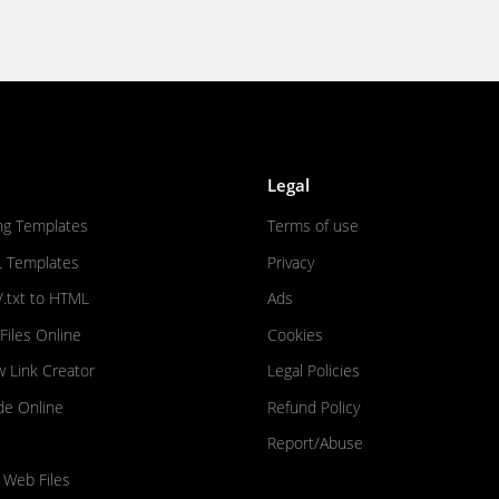
Legal
ng Templates
Terms of use
L Templates
Privacy
/.txt to HTML
Ads
iles Online
Cookies
w Link Creator
Legal Policies
de Online
Refund Policy
Report/Abuse
 Web Files