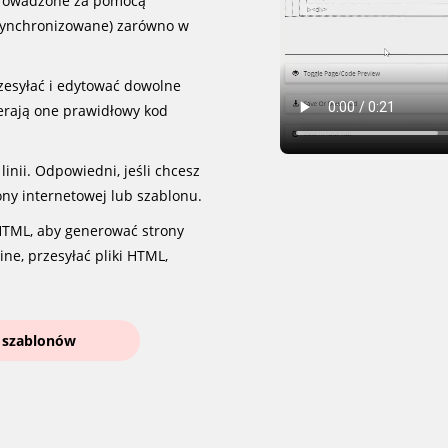
rowadzone za pomocą
synchronizowane) zarówno w
esyłać i edytować dowolne
erają one prawidłowy kod
inii. Odpowiedni, jeśli chcesz
ny internetowej lub szablonu.
HTML, aby generować strony
ne, przesyłać pliki HTML,
 szablonów