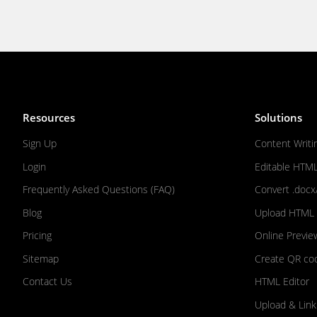
Resources
Solutions
Sign Up
Content Writi
Login
Editable HTM
Frequently Asked Questions (FAQ)
Convert .docx
Blog
Upload HTML F
Pricing
Online Previe
Sitemap
Create QR co
Contact Us
HTML Editor
Upload & Link