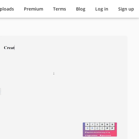
pload
s
Premium
Terms
Blog
Log in
Sign up