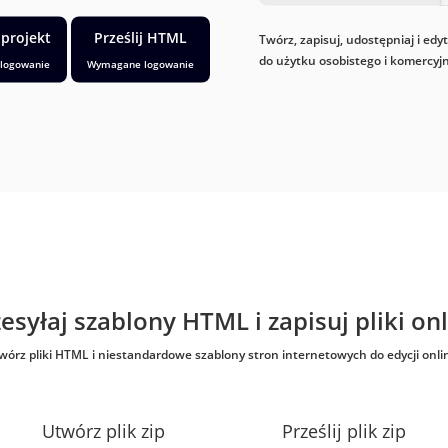
 projekt
Prześlij HTML
Twórz, zapisuj, udostępniaj i ed
do użytku osobistego i komercyj
logowanie
Wymagane logowanie
esyłaj szablony HTML i zapisuj pliki on
wórz pliki HTML i niestandardowe szablony stron internetowych do edycji onli
Utwórz plik zip
Prześlij plik zip