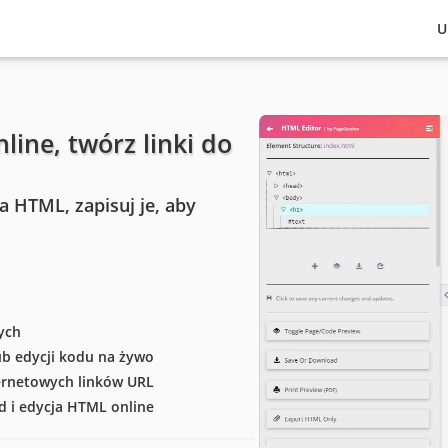
U
line, twórz linki do
a HTML, zapisuj je, aby
ych
b edycji kodu na żywo
ternetowych linków URL
 i edycja HTML online