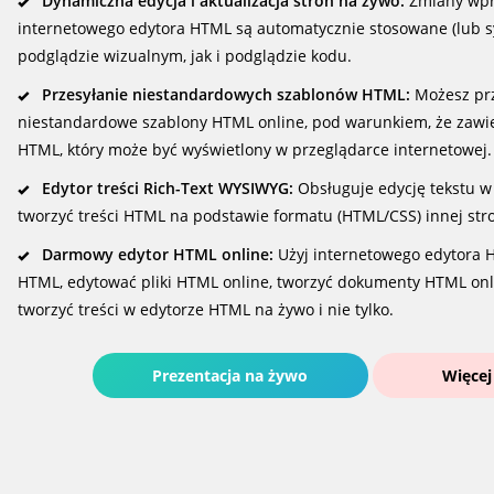
Dynamiczna edycja i aktualizacja stron na żywo:
Zmiany wp
internetowego edytora HTML są automatycznie stosowane (lub 
podglądzie wizualnym, jak i podglądzie kodu.
Przesyłanie niestandardowych szablonów HTML:
Możesz prz
niestandardowe szablony HTML online, pod warunkiem, że zawi
HTML, który może być wyświetlony w przeglądarce internetowej.
Edytor treści Rich-Text WYSIWYG:
Obsługuje edycję tekstu w l
tworzyć treści HTML na podstawie formatu (HTML/CSS) innej stro
Darmowy edytor HTML online:
Użyj internetowego edytora 
HTML, edytować pliki HTML online, tworzyć dokumenty HTML onli
tworzyć treści w edytorze HTML na żywo i nie tylko.
Prezentacja na żywo
Więcej