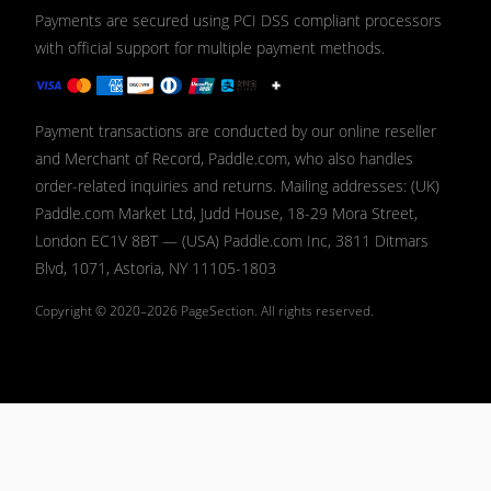
Payments are secured using PCI DSS compliant processors
with official support for multiple payment methods.
Payment transactions are conducted by our online reseller
and Merchant of Record, Paddle.com, who also handles
order-related inquiries and returns. Mailing addresses: (UK)
Paddle.com Market Ltd, Judd House, 18-29 Mora Street,
London EC1V 8BT — (USA) Paddle.com Inc, 3811 Ditmars
Blvd, 1071, Astoria, NY 11105-1803
Copyright © 2020–2026
PageSection.
All rights reserved.