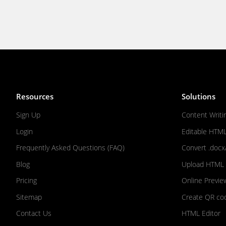
Resources
Solutions
Sign Up
Content Writi
Login
Editable HTM
Frequently Asked Questions (FAQ)
Convert .docx
Blog
Upload HTML F
Pricing
Online Previe
Sitemap
Create QR co
Contact Us
HTML Editor