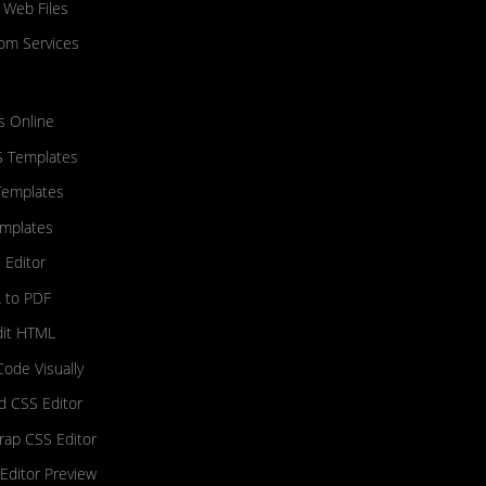
 Web Files
om Services
s Online
S Templates
Templates
mplates
 Editor
 to PDF
dit HTML
Code Visually
nd CSS Editor
rap CSS Editor
Editor Preview