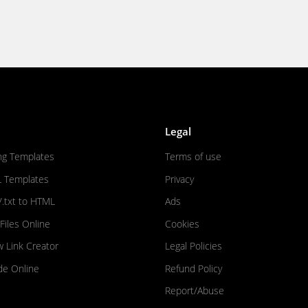
Legal
ng Templates
Terms of use
L Templates
Privacy
/.txt to HTML
Ads
iles Online
Cookies
w Link Creator
Legal Policies
de Online
Refund Policy
Report/Abuse