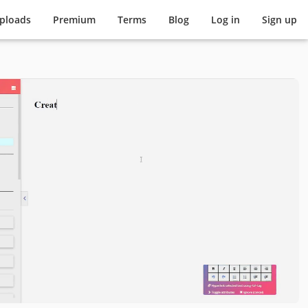
pload
s
Premium
Terms
Blog
Log in
Sign up