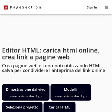
PageSection
Sign In
Editor HTML: carica html online,
crea link a pagine web
Crea pagine web e contenuti utilizzando HTML,
salva per condividere l'anteprima del link online
Dimostrazione dal vivo
Modelli
Non è richiesto alcun login
Non è richiesto alcun login
Seleziona progetto
Carica HTML