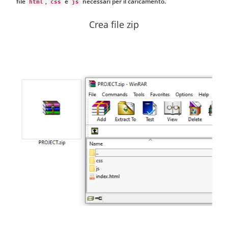
file
,
e
necessari per il caricamento.
html
css
js
Crea file zip